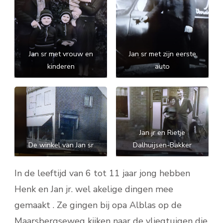
Jan sr met vrouw en
Jan sr met zijn eerste
kinderen
auto
Jan jr en Rietje
De winkel van Jan sr
Dalhuijsen-Bakker
In de leeftijd van 6 tot 11 jaar jong hebben
Henk en Jan jr. wel akelige dingen mee
gemaakt . Ze gingen bij opa Alblas op de
Maarsbergseweg kijken naar de vliegtuigen die